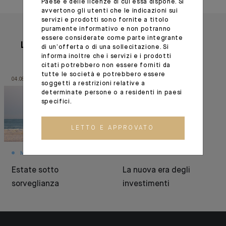
Paese e delle licenze di cui essa dispone. Si
avvertono gli utenti che le indicazioni sui
servizi e prodotti sono fornite a titolo
puramente informativo e non potranno
essere considerate come parte integrante
Leggete anche
di un’offerta o di una sollecitazione. Si
informa inoltre che i servizi e i prodotti
citati potrebbero non essere forniti da
tutte le società e potrebbero essere
04.08.26
30.06.26
soggetti a restrizioni relative a
determinate persone o a residenti in paesi
specifici.
LETTO E APPROVATO
MONTHLY HOUSE VIEW
MONTHLY HOUSE VIEW
Estate sotto
La nuova era degli
sorveglianza
investimenti