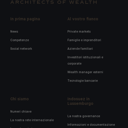
ARCHITECTS OF WEALTH
In prima pagina
Al vostro fianco
News
Private markets
Competenze
Famiglie e imprenditori
Social network
Aziende familiari
Investitori istituzionali e
corporate
Wealth manager esterni
Tecnologie bancarie
Chi siamo
Indosuez in
Lussemburgo
Numeri chiave
La nostra governance
La nostra rete internazionale
Informazioni e documentazione