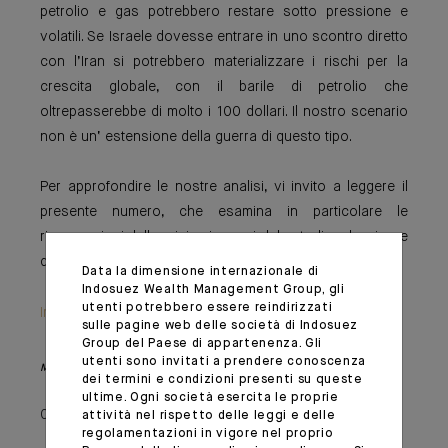
petrolio e gas potrebbero restare sotto pressione e
volatili. Se Israele dovesse entrare in uno scontro diretto
con l’Iran si potrebbero materializzare i rischi per la
crescita globale, con il barile di petrolio che
oltrepasserebbe di molto i 100 dollari. Il nostro scenario
non è un‘ estensione della guerra di questo tipo.
Per approfondire le nostre analisi, vi invito a leggere il
presente numero, che esamina in particolare le
ripercussioni della crisi sui prezzi del petrolio e la minore
dipendenza dall’oro nero della nostra economia.
Data la dimensione internazionale di
Indosuez Wealth Management Group, gli
utenti potrebbero essere reindirizzati
Important information
sulle pagine web delle società di Indosuez
Group del Paese di appartenenza. Gli
utenti sono invitati a prendere conoscenza
Monthly House View, 20/10/2023 - Excerpt of the Editorial
dei termini e condizioni presenti su queste
ultime. Ogni società esercita le proprie
02 novembre 2023
attività nel rispetto delle leggi e delle
regolamentazioni in vigore nel proprio