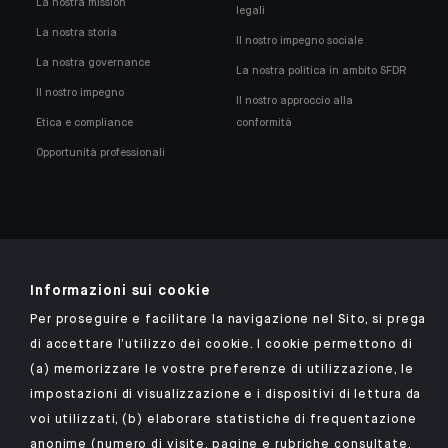
La nostra mission
legali
La nostra storia
Il nostro impegno sociale
La nostra governance
La nostra politica in ambito SFDR
Il nostro impegno
Il nostro approccio alla
Etica e compliance
conformità
Opportunità professionali
Informazioni sui cookie
Scarica l'app Indosuez
Per proseguire e facilitare la navigazione nel Sito, si prega
di accettare l’utilizzo dei cookie. I cookie permettono di
(a) memorizzare le vostre preferenze di utilizzazione, le
NOTE LEGALI
impostazioni di visualizzazione e i dispositivi di lettura da
voi utilizzati, (b) elaborare statistiche di frequentazione
DATI PERSONALI
anonime (numero di visite, pagine e rubriche consultate,