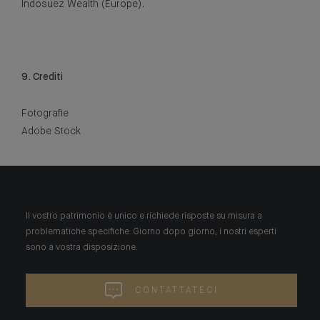
Indosuez Wealth (Europe).
9. Crediti
Fotografie
Adobe Stock
Il vostro patrimonio è unico e richiede risposte su misura a
problematiche specifiche. Giorno dopo giorno, i nostri esperti
sono a vostra disposizione.
CONTATTATECI