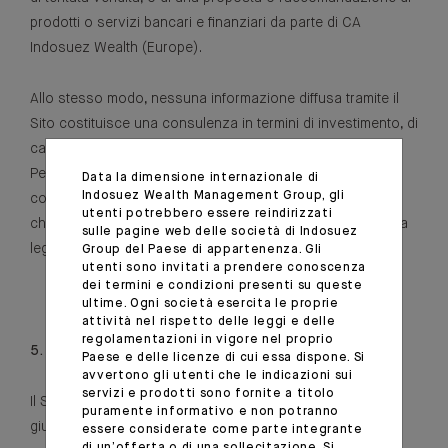
prodotti o servizi bancari e finanziari da parte di CA
Indosuez Wealth (Europe).
Allo stesso modo, nessuna informazione diffusa tramite il
Sito costituisce una consulenza in termini di investimento, di
carattere giuridico o di carattere fiscale.
Per qualsiasi ulteriore informazione l'Utente potrà
Data la dimensione internazionale di
Indosuez Wealth Management Group, gli
contattare, se lo desidera, CA Indosuez Wealth (Europe)
utenti potrebbero essere reindirizzati
che provvederà a soddisfare le sue richieste nei limiti della
sulle pagine web delle società di Indosuez
legislazione e della normativa vigenti.
Group del Paese di appartenenza. Gli
utenti sono invitati a prendere conoscenza
dei termini e condizioni presenti su queste
ultime. Ogni società esercita le proprie
attività nel rispetto delle leggi e delle
regolamentazioni in vigore nel proprio
5. Restrizioni all’accesso al sito e ai Servizi e Prodotti
Paese e delle licenze di cui essa dispone. Si
avvertono gli utenti che le indicazioni sui
servizi e prodotti sono fornite a titolo
Il Sito non è destinato alle persone sottoposte a
puramente informativo e non potranno
giurisdizioni in cui (per ragioni di nazionalità, luogo di
essere considerate come parte integrante