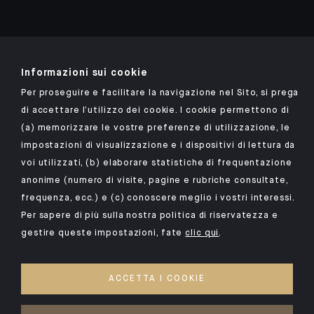
Informazioni sui cookie
Scarica l'app Indosuez
Per proseguire e facilitare la navigazione nel Sito, si prega
di accettare l’utilizzo dei cookie. I cookie permettono di
(a) memorizzare le vostre preferenze di utilizzazione, le
NOTE LEGALI
impostazioni di visualizzazione e i dispositivi di lettura da
voi utilizzati, (b) elaborare statistiche di frequentazione
DATI PERSONALI
anonime (numero di visite, pagine e rubriche consultate,
SICUREZZA
frequenza, ecc.) e (c) conoscere meglio i vostri interessi.
COOKIE
Per sapere di più sulla nostra politica di riservatezza e
gestire queste impostazioni, fate
clic qui
.
PSD2
I NOSTRI KIID
ACCETTA I COOKIE
ACCESSIBILITY: NON-COMPLIANT
ACCESSO PER PERSONE SORDE E AUDIOLESE