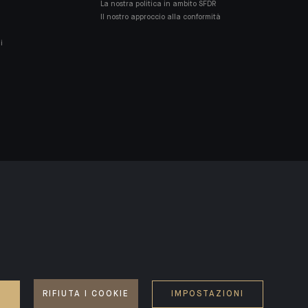
La nostra politica in ambito SFDR
Il nostro approccio alla conformità
i
ACCESSIBILITY: NON-COMPLIANT
E
RIFIUTA I COOKIE
IMPOSTAZIONI