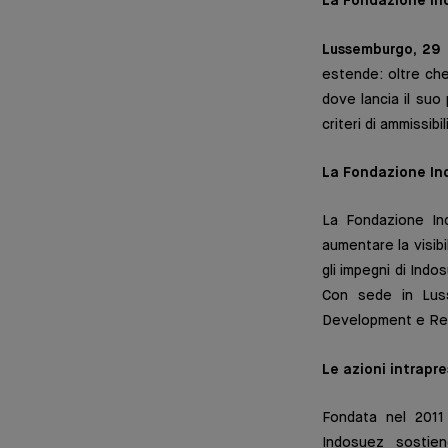
La Fondazione Ind
Lussemburgo, 29
estende: oltre che
dove lancia il suo
criteri di ammissib
La Fondazione Ind
La Fondazione I
aumentare la visib
gli impegni di Ind
Con sede in Luss
Development e Res
Le azioni intrapr
Fondata nel 2011 
Indosuez sostien