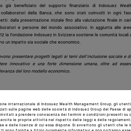
no già beneficiato del supporto finanziario di Indosuez We
i collaboratori della Banca, che sono stati coinvolti in ogni fa
tti: dalla presentazione iniziale fino alla valutazione finale in c
aboratori e persone del mondo associativo. In aggiunta alle aree
12 la Fondazione Indosuez in Svizzera sostiene le comunità locali 
no un impatto sia sociale che economico.
vono presentare progetti legati ai temi dell'inclusione sociale e d
tere innovativo e una forte dimensione umana, oltre ad essere
rilevanza del loro modello economico.
ione internazionale di Indosuez Wealth Management Group, gli utent
zzati sulle pagine web delle società di Indosuez Group del Paese di 
 invitati a prendere conoscenza dei termini e condizioni presenti su 
ercita le proprie attività nel rispetto delle leggi e delle regolament
se e delle licenze di cui essa dispone. Si avvertono gli utenti che le i
otti sono fornite a titolo puramente informativo e non potranno ess