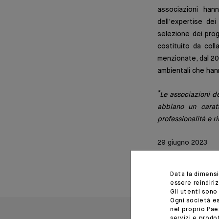
associazioni han
dell'expertise de
selezione dei proge
costituito da coll
menzionate, dal 20
ambientali che han
*
Le associazioni de
abbiano un carat
professionalità e 
29 giugno 2023
Data la dimens
essere reindiri
Gli utenti sono
Ogni società es
nel proprio Pae
servizi e prod