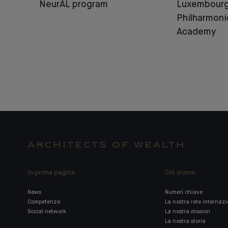
NeurAL program
Luxembour
Philharmoni
Academy
ARCHITECTS OF WEALTH
In prima pagina
Chi siamo
News
Numeri chiave
Competenze
La nostra rete internaz
Social network
La nostra mission
La nostra storia