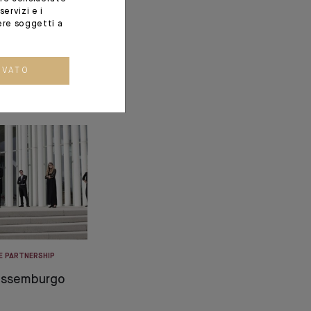
ervizi e i
ere soggetti a
OVATO
E PARTNERSHIP
ussemburgo