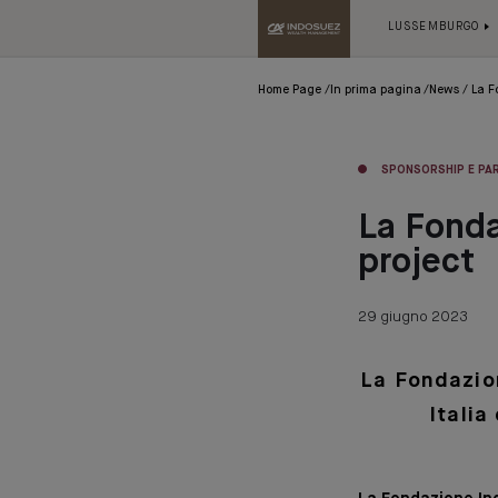
LUSSEMBURGO
Home Page
In prima pagina
News
La F
SPONSORSHIP E PA
La Fonda
project
29 giugno 2023
La Fondazion
Itali