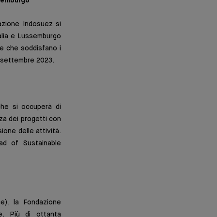
ssemburgo
dazione Indosuez si
talia e Lussemburgo
 e che soddisfano i
4 settembre 2023.
he si occuperà di
za dei progetti con
one delle attività.
ad of Sustainable
ce), la Fondazione
e. Più di ottanta