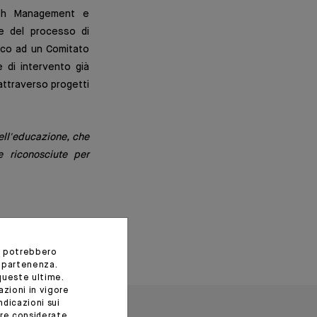
alth Management e
se del processo di
arico ad un Comitato
 di intervento già
attraverso progetti
ell'educazione, che
 riconosciute per
i potrebbero
appartenenza.
queste ultime.
azioni in vigore
ndicazioni sui
ere considerate