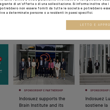
grante di un’offerta o di una sollecitazione. Si informa inoltre che i s
 potrebbero non essere forniti da tutte le società e potrebbero ess
ative a determinate persone o a residenti in paesi specifici.
LETTO E APPR
02.07.24
12.01.22
SPONSORSHIP E PARTNERSHIP
SPONSORSHIP 
Indosuez supports the
Indosuez L
Brain Institute and its
sostiene la