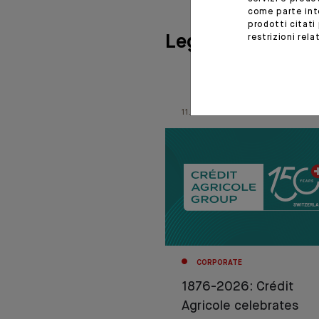
come parte inte
prodotti citati
Leggete anche
restrizioni rel
11.06.26
CORPORATE
1876-2026: Crédit
Agricole celebrates