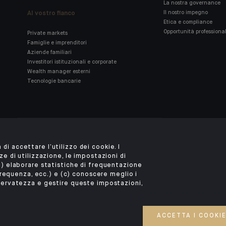
La nostra governance
Al vostro fianco
Il nostro impegno
Etica e compliance
Opportunità professional
Private markets
Famiglie e imprenditori
Aziende familiari
Investitori istituzionali e corporate
Wealth manager esterni
Tecnologie bancarie
Scarica l'app Indosuez
 di accettare l’utilizzo dei cookie. I
 di utilizzazione, le impostazioni di
 (b) elaborare statistiche di frequentazione
frequenza, ecc.) e (c) conoscere meglio i
NOTE LEGALI
DATI PERSONALI
SICUREZZA
COOKIE
PSD2
I NOSTRI KIID
 riservatezza e gestire queste impostazioni,
ACCESSO PER PERSONE SORDE E AUDIOLESE
©2026 CA Indosuez Wealth (Europe)
ACCETTA I COOKI