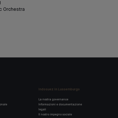
g
c Orchestra
Indosuez in Lussemburgo
La nostra governance
ionale
Informazioni e documentazione
legali
Il nostro impegno sociale