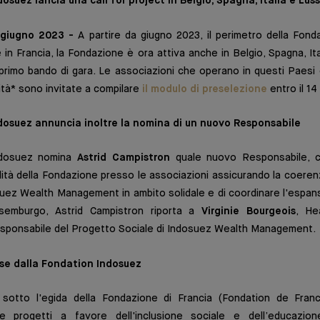
osuez lancia una call for project in Belgio, Spagna, Italia e Lu
 giugno 2023 -
A partire da giugno 2023, il perimetro della Fon
 in Francia, la Fondazione è ora attiva anche in Belgio, Spagna, I
 primo bando di gara. Le associazioni che operano in questi Paesi
ilità* sono invitate a compilare
il modulo di preselezione
entro il 1
osuez annuncia inoltre la nomina di un nuovo Responsabile
ndosuez nomina
Astrid Campistron
quale nuovo Responsabile, c
ilità della Fondazione presso le associazioni assicurando la coeren
osuez Wealth Management in ambito solidale e di coordinare l'espansi
emburgo, Astrid Campistron riporta a
Virginie Bourgeois
, He
ponsabile del Progetto Sociale di Indosuez Wealth Management.
ese dalla Fondation Indosuez
sotto l'egida della Fondazione di Francia (Fondation de Fran
e progetti a favore dell'inclusione sociale e dell’educazion