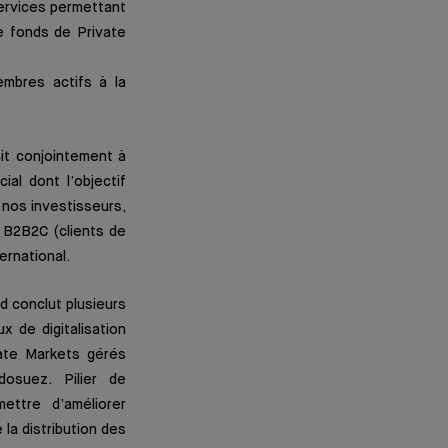
ervices permettant
de fonds de Private
mbres actifs à la
it conjointement à
ial dont l’objectif
c nos investisseurs,
 B2B2C (clients de
ternational.
d conclut plusieurs
x de digitalisation
vate Markets gérés
dosuez. Pilier de
ettre d’améliorer
la distribution des