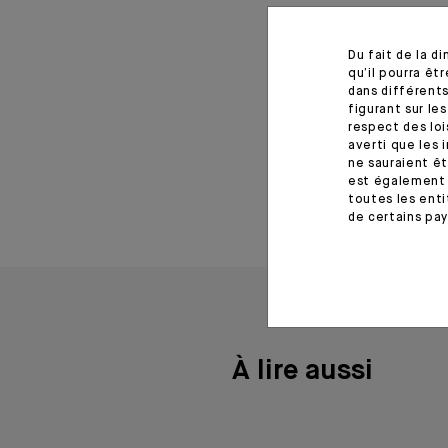
D’autre part,
gamme de fon
Du fait de la d
qu’il pourra ê
> Consultez l'artic
dans différents
>
Cliquez ici
pour d
figurant sur le
respect des loi
averti que les 
17 novembre 2023
ne sauraient êt
est également 
toutes les enti
de certains pay
À lire aussi