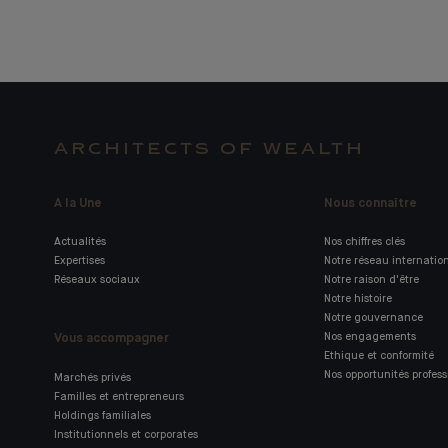
ARCHITECTS OF WEALTH
A la Une
Nous connaître
Actualités
Nos chiffres clés
Expertises
Notre réseau internatio
Réseaux sociaux
Notre raison d'être
Notre histoire
Notre gouvernance
Vous accompagner
Nos engagements
Ethique et conformité
Nos opportunités profess
Marchés privés
Familles et entrepreneurs
Holdings familiales
Institutionnels et corporates