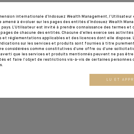
 la plateforme de distribution BtoB Fund Channel s’appuiera sur AirF
ds proposés à ses clients distributeurs en y intégrant des fonds d
imension internationale d’Indosuez Wealth Management, l’Utilisateur
tre amené à évoluer sur les pages des entités d’Indosuez Wealth Man
le des
Echos
réservé aux abonnés.
 pays. L’Utilisateur est invité à prendre connaissance des termes et 
écouvrir le post LinkedIn.
s pages de chacune des entités. Chacune d’elles exerce ses activités
s et réglementations applicables et des licences dont elle dispose. L
indications sur les services et produits sont fournies à titre puremen
re considérées comme constitutives d’une offre ou d’une sollicitation
averti que les services et produits mentionnés peuvent ne pas être 
tés et faire l’objet de restrictions vis-à-vis de certaines personnes 
s.
LU ET APP