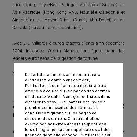
Luxembourg, Pays-Bas, Portugal, Monaco et Suisse), en
Asie-Pacifique (Hong Kong RAS, Nouvelle-Calédonie et
Singapour), au Moyen-Orient (Dubaï, Abu Dhabi) et au
Canada (bureau de représentation).
Avec 215 Milliards d’euros d’actifs clients à fin décembre
2024, Indosuez Wealth Management figure parmi les
leaders européens de la gestion de fortune.
Plus d’informations sur
https://ca-indosuez.com/
.
Du fait de la dimension internationale
d’Indosuez Wealth Management,
l’Utilisateur est informé qu’il pourra être
amené à évoluer sur les pages des entités
d’Indosuez Wealth Management sises dans
différents pays. L’Utilisateur est invité à
À propos d’Indosuez
prendre connaissance des termes et
en Suisse
conditions figurant sur les pages de
chacune des entités. Chacune d’elles
exerce ses activités dans le respect des
lois et réglementations applicables et des
Indosuez Wealth Management est l’un des
licences dont elle dispose. L’Utilisateur est