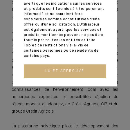
établissements de référence de la place financière
averti que les indications sur les services
et produits sont fournies à titre purement
suisse et figure aujourd’hui parmi les trois premières
informatif et ne sauraient être
banques étrangères du pays.
considérées comme constitutives d’une
offre ou d’une sollicitation. L’Utilisateur
est également averti que les services et
La banque en Suisse est active dans les domaines de la
produits mentionnés peuvent ne pas être
gestion de fortune, du financement transactionnel de
fournis par toutes les entités et faire
l’objet de restrictions vis-à-vis de
matières premières et de la banque commerciale. Ses
certaines personnes ou de résidents de
racines remontent à 1876, année d’implantation à
certains pays.
Genève. Ses équipes regroupent plus de
800 spécialistes établis entre Genève, Lugano et Zurich
LU ET APPROUVÉ
ainsi qu’en Asie (Hong-Kong et Singapour) et au Moyen-
Orient (Abu Dhabi et Dubaï). Elles conjuguent leurs
connaissances de l’environnement local avec les
nombreuses expertises et possibilités d’action du
réseau mondial d’Indosuez, de Crédit Agricole CIB et du
groupe Crédit Agricole.
La plateforme helvétique pilote le développement des