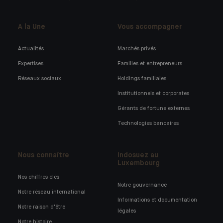
A la Une
Vous accompagner
Actualités
Marchés privés
Expertises
Familles et entrepreneurs
Réseaux sociaux
Holdings familiales
Institutionnels et corporates
Gérants de fortune externes
Technologies bancaires
Nous connaître
Indosuez au
Luxembourg
Nos chiffres clés
Notre gouvernance
Notre réseau international
Informations et documentation
Notre raison d'être
légales
Notre histoire