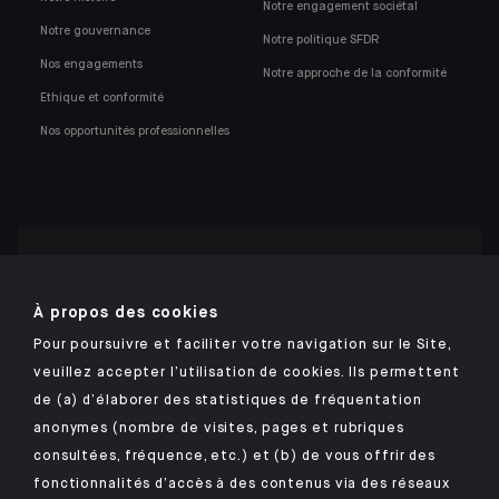
Notre engagement sociétal
Notre gouvernance
Notre politique SFDR
Nos engagements
Notre approche de la conformité
Ethique et conformité
Nos opportunités professionnelles
Retrouvez notre application mobile Indosuez
À propos des cookies
Pour poursuivre et faciliter votre navigation sur le Site,
veuillez accepter l’utilisation de cookies. Ils permettent
MENTIONS LÉGALES
de (a) d’élaborer des statistiques de fréquentation
anonymes (nombre de visites, pages et rubriques
DONNÉES PERSONNELLES
consultées, fréquence, etc.) et (b) de vous offrir des
SÉCURITÉ
fonctionnalités d’accès à des contenus via des réseaux