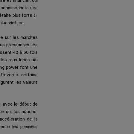
e et financier, qui
 accommodants (les
taire plus forte («
lus visibles.
re sur les marchés
us pressantes, les
assent 40 à 50 fois
des taux longs. Au
cing power font une
’inverse, certains
gurent les valeurs
le avec le début de
n sur les actions.
accélération de la
enfin les premiers