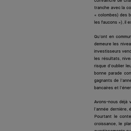
convaincre de chan
tranche avec la c
« colombes) des ba
les faucons »), il 
Qu’ont en commun 
demeure les nivea
investisseurs vend
les résultats, ni
risque d’oublier l
bonne parade cont
gagnants de l’anné
bancaires et l’éne
Avons-nous déjà vu
l’année dernière,
Pourtant le conte
croissance, le pl