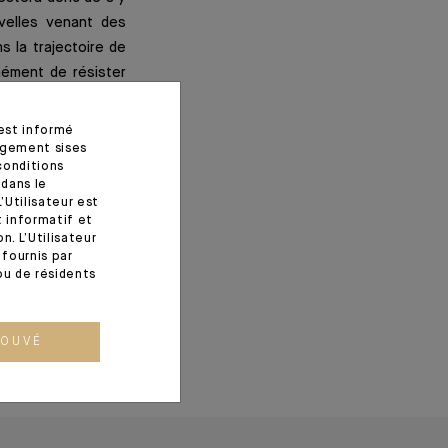
velles venant des
s la trajectoire de
nément de résister
x hausses de taux.
ouvables en 2021.
 est informé
agement sises
conditions
 dans le
’Utilisateur est
t informatif et
. L’Utilisateur
fournis par
ou de résidents
ROUVÉ