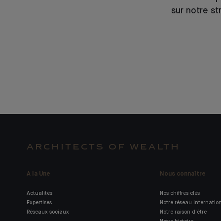
sur notre st
ARCHITECTS OF WEALTH
A la Une
Nous connaître
Actualités
Nos chiffres clés
Expertises
Notre réseau internatio
Réseaux sociaux
Notre raison d'être