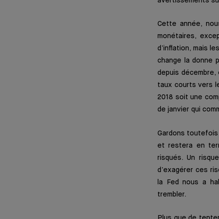
avertissements sur 
Cette année, nou
monétaires, excep
d’inflation, mais 
change la donne pa
depuis décembre, c
taux courts vers l
2018 soit une comp
de janvier qui com
Gardons toutefois 
et restera en ter
risqués. Un risqu
d’exagérer ces ris
la Fed nous a ha
trembler.
Plus que de tenter