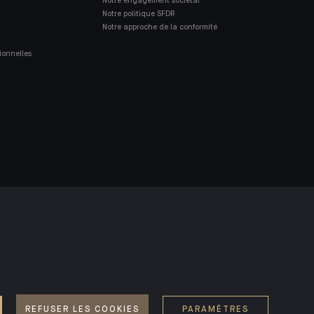
Notre engagement sociétal
Notre politique SFDR
Notre approche de la conformité
ionnelles
NOS KIIDS
REFUSER LES COOKIES
PARAMÈTRES