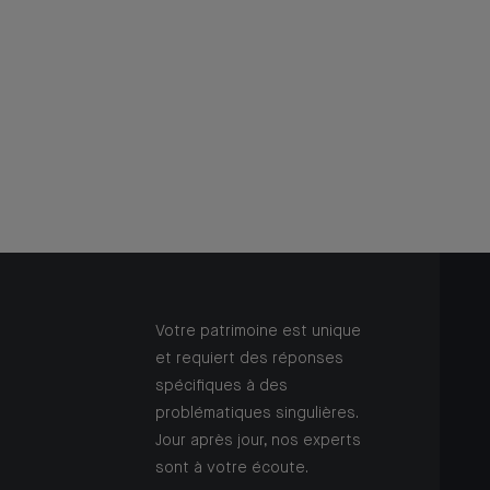
Votre patrimoine est unique
et requiert des réponses
spécifiques à des
problématiques singulières.
Jour après jour, nos experts
sont à votre écoute.