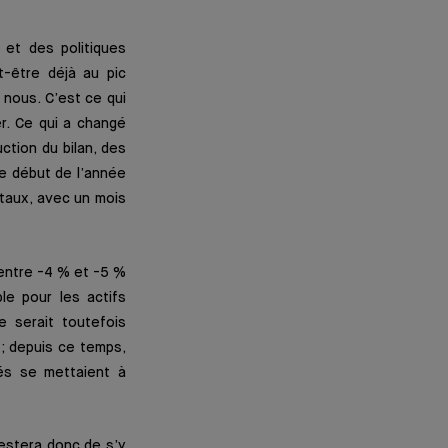
et des politiques
t-être déjà au pic
 nous. C’est ce qui
er. Ce qui a changé
ction du bilan, des
le début de l’année
taux, avec un mois
 entre -4 % et -5 %
le pour les actifs
e serait toutefois
 ; depuis ce temps,
és se mettaient à
restera donc de s’y