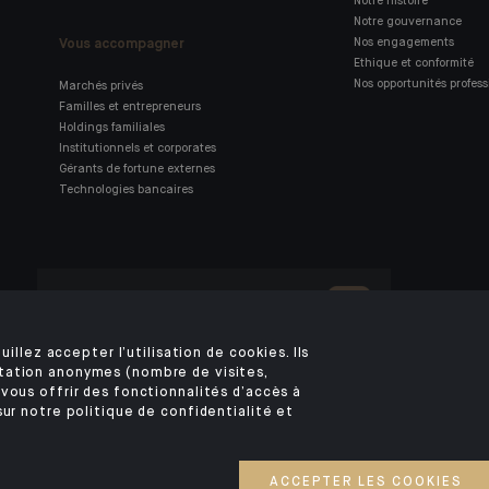
Notre histoire
Notre gouvernance
Vous accompagner
Nos engagements
Ethique et conformité
Nos opportunités profess
Marchés privés
Familles et entrepreneurs
Holdings familiales
Institutionnels et corporates
Gérants de fortune externes
Technologies bancaires
Retrouvez notre application
mobile Indosuez
uillez accepter l’utilisation de cookies. Ils
tation anonymes (nombre de visites,
vous offrir des fonctionnalités d’accès à
MENTIONS LÉGALES
DONNÉES PERSONNELLES
SÉCURITÉ
COOKIES
PSD2
sur notre politique de confidentialité et
ACCESSIBILITÉ : NON CONFORME
ACCÈS SOURDS ET MALENTENDANTS
©2026 CA Indosuez Wealth (Europe)
ACCEPTER LES COOKIES