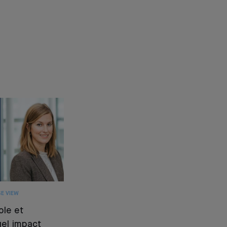
E VIEW
ole et
quel impact