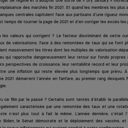
ger de régime et d’adopter une sorte de « Dry January » monétair
omplaisance des marchés fin 2021. Et quand les membres les plus
nques centrales capitulent face aux partisans d’une rigueur moné
est temps de tourner la page de 2021 et d’en corriger les excès les p
les valeurs qui corrigent ? Le facteur discriminant de cette cu
ux de valorisations. Face à des remontées de taux qui se font pl
ent massivement les titres dont les multiples de valorisation dép
veau qui rapproche dangereusement leur retour sur fonds propres 
eurs perspectives de croissance, leur rentabilité record et leur pri
re une inflation qui reste élevée plus longtemps que prévu. À l
e 2021 démarrent l’année en fanfare, au premier rang desquels fi
rgie.
 ce film par le passé ? Certains sont tentés d’établir le parallè
 également caractérisée par une remontée des taux et une rotatio
xte n’est plus tout à fait le même. L’année dernière, c’était l’
an Biden, le Sénat démocrate et le déploiement des vaccins, et 