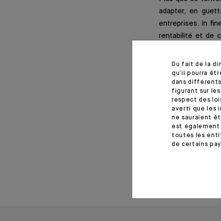
adapter, en guet
entreprises. In fi
rentabilité et de 
contre l’érosion 
La bonne nouvelle, 
Du fait de la d
qu’il pourra ê
dans différents
figurant sur le
respect des loi
Information import
averti que les 
ne sauraient êt
est également 
Monthly House View, paru 
toutes les enti
de certains pay
31 janvier 2022