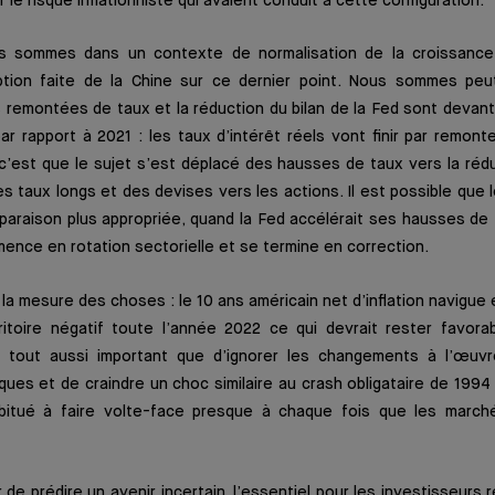
le risque inflationniste qui avaient conduit à cette configuration.
s sommes dans un contexte de normalisation de la croissance 
tion faite de la Chine sur ce dernier point. Nous sommes peu
les remontées de taux et la réduction du bilan de la Fed sont devant
r rapport à 2021 : les taux d’intérêt réels vont finir par remont
’est que le sujet s’est déplacé des hausses de taux vers la rédu
es taux longs et des devises vers les actions. Il est possible que 
araison plus appropriée, quand la Fed accélérait ses hausses de 
mence en rotation sectorielle et se termine en correction.
la mesure des choses : le 10 ans américain net d’inflation navigue
ritoire négatif toute l’année 2022 ce qui devrait rester favorab
e tout aussi important que d’ignorer les changements à l’œuvr
ques et de craindre un choc similaire au crash obligataire de 1994
bitué à faire volte-face presque à chaque fois que les march
 de prédire un avenir incertain, l’essentiel pour les investisseurs 