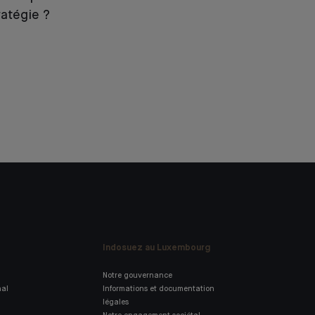
ratégie ?
Indosuez au Luxembourg
Notre gouvernance
nal
Informations et documentation
légales