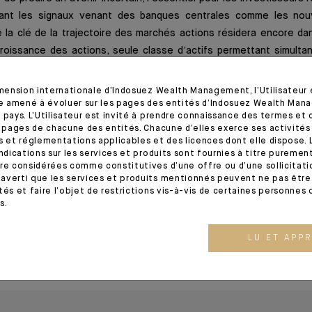
tant les signaux venant des banques centrales comme les nou
ne la clé de la trajectoire des marchés actions résidera encore dan
croissance des actions, seule classe d’actifs permettant simulta
des rendements réels et de trouver des secteurs porteurs face au
c’est que la volatilité devrait offrir des points d’entrée quasi intr
imension internationale d’Indosuez Wealth Management, l’Utilisateur
tre amené à évoluer sur les pages des entités d’Indosuez Wealth Man
 pays. L’Utilisateur est invité à prendre connaissance des termes et 
s pages de chacune des entités. Chacune d’elles exerce ses activités
s et réglementations applicables et des licences dont elle dispose. L
ante
indications sur les services et produits sont fournies à titre puremen
re considérées comme constitutives d’une offre ou d’une sollicitation
averti que les services et produits mentionnés peuvent ne pas être 
le 21/01/2022 – Extrait de l'Editorial
tés et faire l’objet de restrictions vis-à-vis de certaines personnes 
s.
LU ET APP