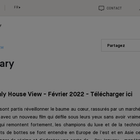
FR
CONTACT
y
Partagez
EW
ary
ly House View - Février 2022 - Télécharger ici
sont partis réveillonner le baume au cœur, rassurés par un march
 avec un nouveau film qui défile sous leurs yeux sans avoir vrai
qui remontent fortement, les champions du luxe et de la technolo
uits de bottes se font entendre en Europe de l’est et en Asie ce