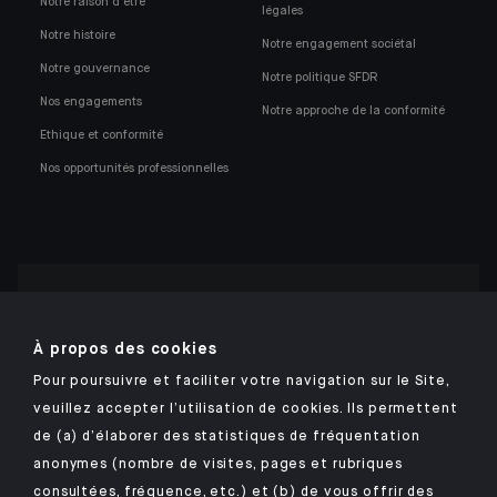
Notre raison d'être
légales
Notre histoire
Notre engagement sociétal
Notre gouvernance
Notre politique SFDR
Nos engagements
Notre approche de la conformité
Ethique et conformité
Nos opportunités professionnelles
Retrouvez notre application mobile Indosuez
À propos des cookies
Pour poursuivre et faciliter votre navigation sur le Site,
veuillez accepter l’utilisation de cookies. Ils permettent
MENTIONS LÉGALES
de (a) d’élaborer des statistiques de fréquentation
anonymes (nombre de visites, pages et rubriques
DONNÉES PERSONNELLES
consultées, fréquence, etc.) et (b) de vous offrir des