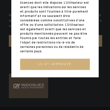
licences dont elle dispose. L’Utilisateur est
averti que les indications sur les services
et produits sont fournies à titre purement
Votre patrimoine est unique et requiert des réponses spécifiques à
informatif et ne sauraient être
considérées comme constitutives d’une
des problématiques singulières. Jour après jour, nos experts sont à
offre ou d’une sollicitation. L’Utilisateur
votre écoute.
est également averti que les services et
produits mentionnés peuvent ne pas être
fournis par toutes les entités et faire
NOUS CONTACTER
l’objet de restrictions vis-à-vis de
certaines personnes ou de résidents de
certains pays.
LU ET APPROUVÉ