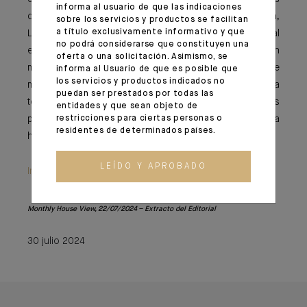
informa al usuario de que las indicaciones
diferenciales de los últimos 45 años. En esta edición,
sobre los servicios y productos se facilitan
a título exclusivamente informativo y que
Lucas Meric analiza en profundidad el mercado laboral
no podrá considerarse que constituyen una
estadounidense. Con el proceso de desinflación en
oferta o una solicitación. Asimismo, se
marcha, la actual desaceleración del empleo nos parece
informa al Usuario de que es posible que
los servicios y productos indicados no
más una normalización que un cambio repentino. Esta
puedan ser prestados por todas las
tendencia será a partir de ahora la mayor de las
entidades y que sean objeto de
restricciones para ciertas personas o
preocupaciones de la Fed si quiere mantener la
residentes de determinados países.
hipótesis actual de un aterrizaje suave.
LEÍDO Y APROBADO
Information importante
Monthly House View, 22/07/2024 –
Extracto del Editorial
30 julio 2024