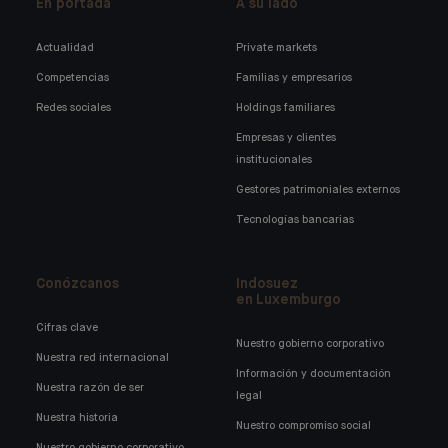
En portada
A su lado
Actualidad
Private markets
Competencias
Familias y empresarios
Redes sociales
Holdings familiares
Empresas y clientes
institucionales
Gestores patrimoniales externos
Tecnologías bancarias
Conózcanos
Indosuez
en Luxemburgo
Cifras clave
Nuestro gobierno corporativo
Nuestra red internacional
Información y documentación
Nuestra razón de ser
legal
Nuestra historia
Nuestro compromiso social
Nuestro gobierno corporativo