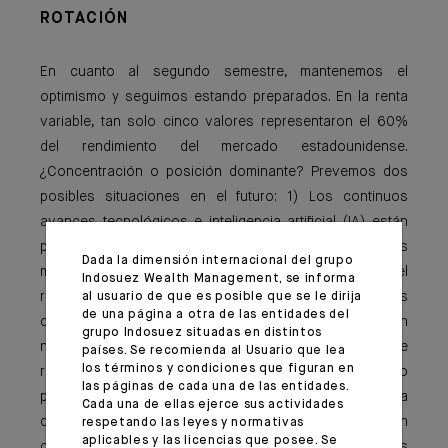
ROTACIÓN
En cuanto al segundo semestre, mantenemos el
optimismo y seguimos estando preparados. En la renta
variable, tan solo cinco valores representaron el 60%
del rendimiento del mercado estadounidense.
¿Concentración o posición dominante? Prevemos dos
posibles situaciones en el futuro: 1) Los continuos
avances tecnológicos e inteligencia artificial (IA) están
propulsando a las megacapitalizaciones a nuevos
Dada la dimensión internacional del grupo
máximos ; 2) Un mayor diferencial de rentabilidad entre el
Indosuez Wealth Management, se informa
resto de sectores del mercado, las pequeñas
al usuario de que es posible que se le dirija
de una página a otra de las entidades del
capitalizaciones o los mercados emergentes, que, en
grupo Indosuez situadas en distintos
nuestra opinión, presentan un gran potencial de
países. Se recomienda al Usuario que lea
los términos y condiciones que figuran en
recuperación. A título ilustrativo, julio ha estado marcado
las páginas de cada una de las entidades.
por el gran rendimiento del índice Russell (pequeña
Cada una de ellas ejerce sus actividades
capitalización) respecto al S&P 500 (gran
respetando las leyes y normativas
aplicables y las licencias que posee. Se
capitalización), con uno de los cinco mayores