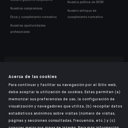
Nuestra política de SFDR
Nuestros compromisos
Nuestro enfoque de
Ética y cumplimiento normativo
cumplimiento normativo
Nuestras oportunidades
profesionales
Encuentre nuestra aplicación móvil de Indosuez
Acerca de las cookies
Para continuar y facilitar su navegación por el Sitio web,
debe aceptar la utilización de cookies. Estas permiten (a)
memorizar sus preferencias de uso, la configuración de
AVISO LEGAL
visualización y navegadores que utiliza, (b) recopilar datos
DATOS PERSONALES
estadísticos anónimos sobre visitas (número de visitas,
SEGURIDAD
páginas y secciones consultadas, frecuencia, etc.) y (c)