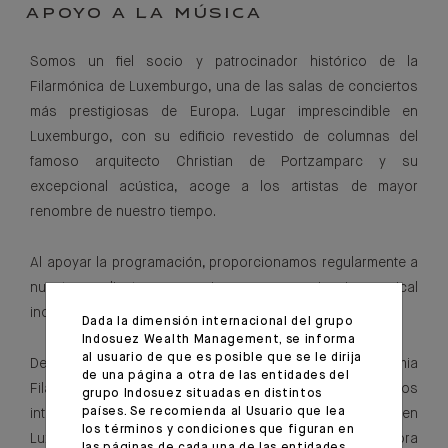
APOYO A LA MÚSICA
Somos un fiel socio y patrocinador histórico de la
Filarmónica de Luxemburgo, una de las salas de conciertos
más prestigiosas de Europa. Lugar imprescindible en
Luxemburgo, con su edificio revestido de columnas del
famoso arquitecto Christian de Portzamparc y su
excepcional acústica, acoge a los artistas de mayor
renombre de nuestro tiempo.
Al apoyar la programación, proporcionamos regularmente a
nuestros clientes y socios una experiencia musical
inolvidable.
Dada la dimensión internacional del grupo
Indosuez Wealth Management, se informa
al usuario de que es posible que se le dirija
Desde su creación, hemos apoyado a la Academia
de una página a otra de las entidades del
Filarmónica de Luxemburgo, que ofrece a jóvenes músicos
grupo Indosuez situadas en distintos
países. Se recomienda al Usuario que lea
internacionales una formación de primera nivel en
los términos y condiciones que figuran en
Luxemburgo durante un periodo de 2 años. Esta incubadora