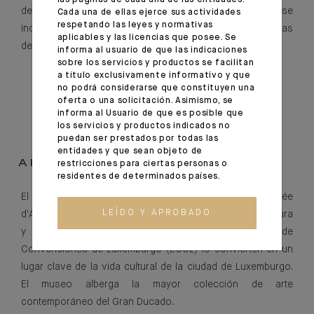
las páginas de cada una de las entidades.
de talentos ha visto cómo sus primeros alumnos se
Cada una de ellas ejerce sus actividades
respetando las leyes y normativas
incorporaban a algunas de las orquestas más prestigiosas
aplicables y las licencias que posee. Se
de Europa.
informa al usuario de que las indicaciones
sobre los servicios y productos se facilitan
a título exclusivamente informativo y que
no podrá considerarse que constituyen una
oferta o una solicitación. Asimismo, se
informa al Usuario de que es posible que
los servicios y productos indicados no
puedan ser prestados por todas las
entidades y que sean objeto de
APOYAR EL ARTE
restricciones para ciertas personas o
residentes de determinados países.
El Banco promueve el mundo del arte apoyando al Musée
LEÍDO Y APROBADO
d'Art Moderne Grand-Duc Jean (MUDAM), cuya arquitectura
y proximidad a la Philharmonie y al Centro Europeo de
Convenciones de Luxemburgo (ECCL) lo convierten en un
lugar clave de la vida cultural de la ciudad de Luxemburgo.
El museo alberga la mayor colección de arte
contemporáneo del Gran Ducado.