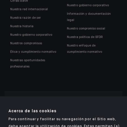
Cifras clave
Nuestro gobierno corporativo
Nuestra red internacional
Información y documentación
Nuestra razón de ser
legal
Nuestra historia
Nuestro compromiso social
Nuestro gobierno corporativo
Nuestra política de SFDR
Nuestros compromisos
Nuestro enfoque de
Ética y cumplimiento normativo
cumplimiento normativo
Nuestras oportunidades
profesionales
Encuentre nuestra aplicación móvil de Indosuez
Acerca de las cookies
Para continuar y facilitar su navegación por el Sitio web,
debe aceptar la utilización de cookies. Estas permiten (a)