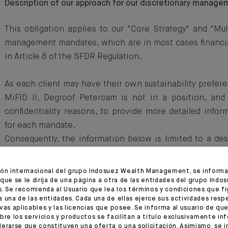
Description of our approach for our discretionary manage
This obligation applies to our "Core Strategy" and "Mult
management mandates, which are in most cases financia
in Article 8 of the SFDR Regulation.
As each client may have their own sustainability prefere
MiFID II, Degroof Petercam is not in a position, and 
confidentiality reasons, to provide more detailed info
for each mandate.
Consequently, the information below is limited to a desc
approach to discretionary management. Please refer t
information and SFDR reporting sent to you by Deg
ión internacional del grupo Indosuez Wealth Management, se informa 
provide specific information about your managed portfoli
que se le dirija de una página a otra de las entidades del grupo Indo
s. Se recomienda al Usuario que lea los términos y condiciones que fi
 una de las entidades. Cada una de ellas ejerce sus actividades resp
a. Summary
vas aplicables y las licencias que posee. Se informa al usuario de que
bre los servicios y productos se facilitan a título exclusivamente in
erarse que constituyen una oferta o una solicitación. Asimismo, se i