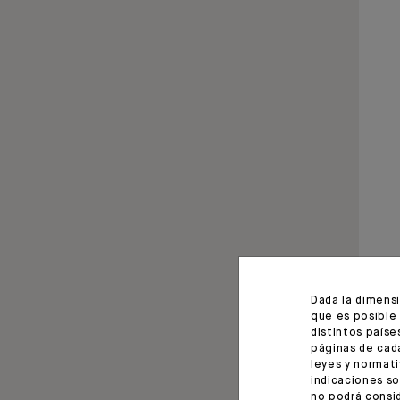
Dada la dimens
que es posible 
distintos paíse
páginas de cada
leyes y normati
indicaciones so
no podrá consid