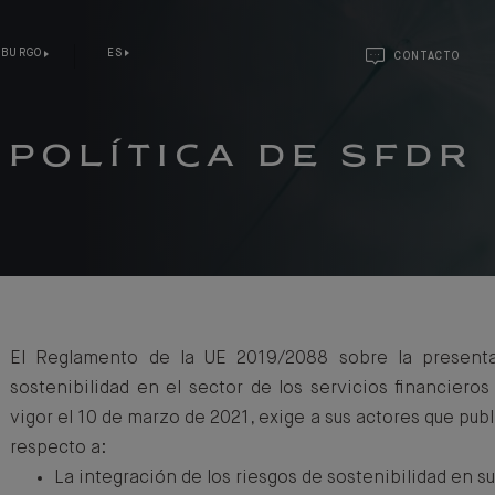
MBURGO
ES
CONTACTO
POLÍTICA DE SFDR
El Reglamento de la UE 2019/2088 sobre la present
sostenibilidad en el sector de los servicios financiero
vigor el 10 de marzo de 2021, exige a sus actores que publ
respecto a:
La integración de los riesgos de sostenibilidad en 