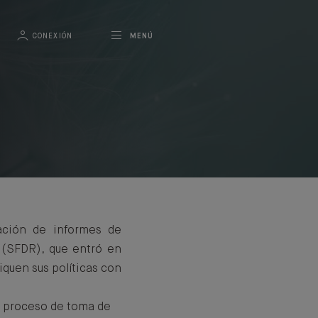
CONEXIÓN
MENÚ
ación de informes de
s (SFDR), que entró en
iquen sus políticas con
su proceso de toma de