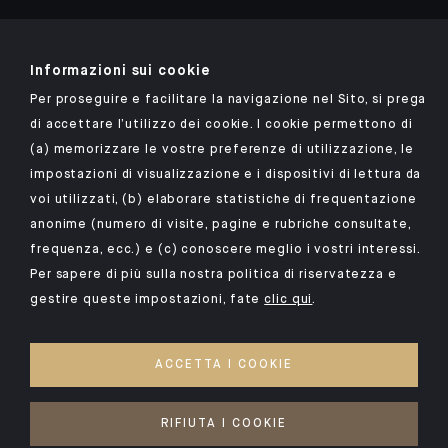
Informazioni sui cookie
Scarica l'app Indosuez
Per proseguire e facilitare la navigazione nel Sito, si prega
di accettare l’utilizzo dei cookie. I cookie permettono di
(a) memorizzare le vostre preferenze di utilizzazione, le
NOTE LEGALI
impostazioni di visualizzazione e i dispositivi di lettura da
voi utilizzati, (b) elaborare statistiche di frequentazione
DATI PERSONALI
anonime (numero di visite, pagine e rubriche consultate,
SICUREZZA
frequenza, ecc.) e (c) conoscere meglio i vostri interessi.
COOKIE
Per sapere di più sulla nostra politica di riservatezza e
gestire queste impostazioni, fate
clic qui
.
PSD2
I NOSTRI KIID
ACCETTA I COOKIE
ACCESSIBILITY: NON-COMPLIANT
ACCESSO PER PERSONE SORDE E AUDIOLESE
RIFIUTA I COOKIE