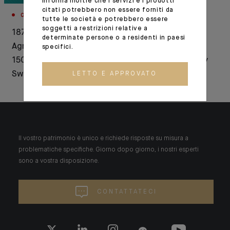
informa inoltre che i servizi e i prodotti
citati potrebbero non essere forniti da
CORPORATE
INNOVAZIONE
tutte le società e potrebbero essere
soggetti a restrizioni relative a
1876-2026: Crédit
SEPA transfer
determinate persone o a residenti in paesi
Agricole celebrates
security: Indosuez
specifici.
150 years of history in
integrates beneficiary
Switzerland
verification
LETTO E APPROVATO
Il vostro patrimonio è unico e richiede risposte su misura a
problematiche specifiche. Giorno dopo giorno, i nostri esperti
sono a vostra disposizione.
CONTATTATECI