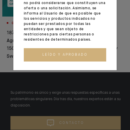
no podrá considerarse que constituyen una
oferta o una solicitación. Asimismo, se
informa al Usuario de que es posible que
los servicios y productos indicados no
CORPORATE
INNOVACIÓN
puedan ser prestados por todas las
entidades y que sean objeto de
1876-2026: Crédit
SEPA transfer
restricciones para ciertas personas o
residentes de determinados países.
Agricole celebrates
security: Indosuez
150 years of history in
integrates beneficiary
LEÍDO Y APROBADO
Switzerland
verification
Su patrimonio es único y exige unas respuestas específicas a unas
problemáticas singulares. Día tras día, nuestros expertos están a su
disposición.
CONTACTO