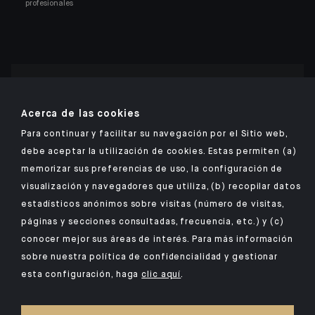
profesionales
Encuentre nuestra aplicación móvil de Indosuez
Acerca de las cookies
Para continuar y facilitar su navegación por el Sitio web,
debe aceptar la utilización de cookies. Estas permiten (a)
memorizar sus preferencias de uso, la configuración de
AVISO LEGAL
visualización y navegadores que utiliza, (b) recopilar datos
DATOS PERSONALES
estadísticos anónimos sobre visitas (número de visitas,
SEGURIDAD
páginas y secciones consultadas, frecuencia, etc.) y (c)
conocer mejor sus áreas de interés. Para más información
COOKIES
sobre nuestra política de confidencialidad y gestionar
PSD2
esta configuración, haga
clic aquí
.
NUESTROS KIID
ACCESSIBILITY: NON-COMPLIANT