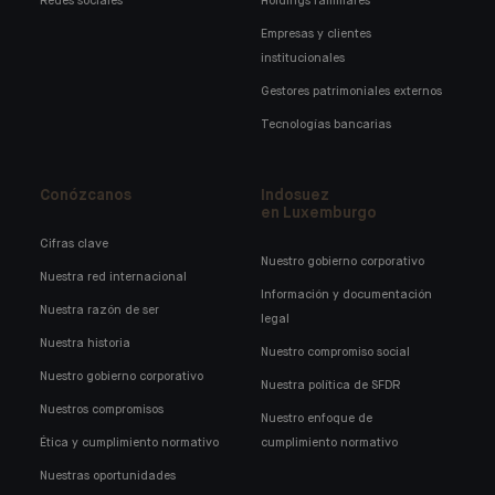
Redes sociales
Holdings familiares
Empresas y clientes
institucionales
Gestores patrimoniales externos
Tecnologías bancarias
Conózcanos
Indosuez
en Luxemburgo
Cifras clave
Nuestro gobierno corporativo
Nuestra red internacional
Información y documentación
Nuestra razón de ser
legal
Nuestra historia
Nuestro compromiso social
Nuestro gobierno corporativo
Nuestra política de SFDR
Nuestros compromisos
Nuestro enfoque de
Ética y cumplimiento normativo
cumplimiento normativo
Nuestras oportunidades