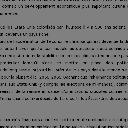
es connaît un développement économique plus important qu’une 
une élite.
que les États-Unis colonisés par l’Europe il y a 500 ans soient,
usif, devenus un pays riche.
ard de l’accélération de l’économie chinoise qui est devenue la 
ur autant avoir quitté son modèle autocratique, nous sommes 
là des institutions, la stabilité des équipes dirigeantes ne joue pa
articulier lorsqu’il s’agit de mettre en place des polit
 de long terme. Aujourd’hui, près de 150 pays dans le monde se
, pour la plupart d’ici 2050-2060. Sachant que l’alternance politiqu
 ans aux États-Unis (y compris les élections de mi-mandat), comm
prémunir de la remise en cause d’orientations cruciales comme a
rump quand celui-ci décida de faire sortir les États-Unis des acco
s marchés financiers achètent cette idée de continuité et n’intè
nt de l’élection américaine. La nouvelle « révolution industrielle 