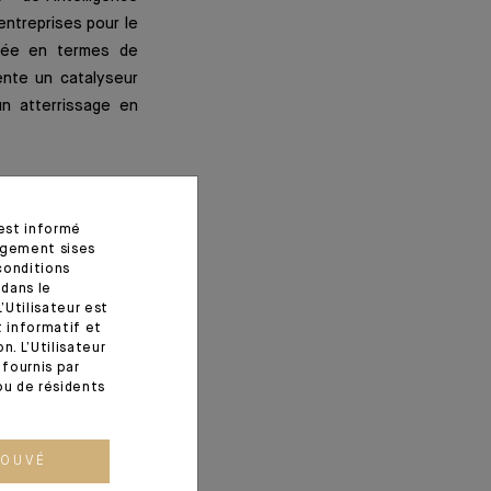
entreprises pour le
nnée en termes de
ente un catalyseur
n atterrissage en
rons lors de cette
 est informé
es forces instables
agement sises
alement, tout ne se
conditions
 dans le
’Utilisateur est
t informatif et
. L’Utilisateur
fournis par
ou de résidents
ROUVÉ