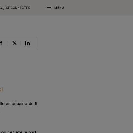
SE CONNECTER
MENU
ci
lle américaine du 5
.
où cet été le parti