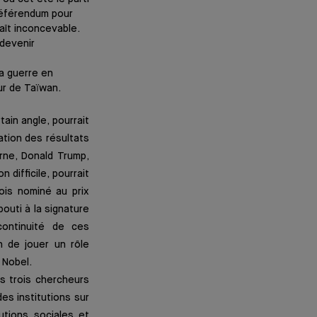
 référendum pour
aît inconcevable.
 devenir
a guerre en
ur de Taïwan.
tain angle, pourrait
ation des résultats
erne, Donald Trump,
difficile, pourrait
ois nominé au prix
bouti à la signature
continuité de ces
n de jouer un rôle
x Nobel.
es trois chercheurs
s institutions sur
utions sociales et