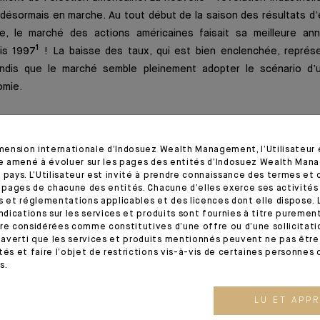
est désormais en marche. Au tout début de la saison des résultats d’
tre, le marché des actions américaines faisait sa meilleure a
1
is 1997
! La baisse des taux, qui est bien enclenchée, représ
andis que le marché semble pleinement adopter le scénario d’u
omie.
s n’est pourtant pas un long fleuve tranquille et nous reviend
imension internationale d’Indosuez Wealth Management, l’Utilisateur
 nous avons choisi d’appeler « l’itinéraire d’un équilibriste ». D
tre amené à évoluer sur les pages des entités d’Indosuez Wealth Man
bourse au grès des révisions des chiffres économiques. Et si, fin
 pays. L’Utilisateur est invité à prendre connaissance des termes et 
s pages de chacune des entités. Chacune d’elles exerce ses activités
 prévu ?
s et réglementations applicables et des licences dont elle dispose. L
indications sur les services et produits sont fournies à titre puremen
re considérées comme constitutives d’une offre ou d’une sollicitation
P 500 arrêtée à mi-octobre 2024.
averti que les services et produits mentionnés peuvent ne pas être 
tés et faire l’objet de restrictions vis-à-vis de certaines personnes 
ante
s.
2024. - Extrait de l'Editorial
LU ET APP