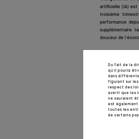
artificielle (IA) 
troisième trimes
performance depu
supplémentaire t
douceur de l’écon
La vie des marché
Du fait de la d
édition sur ce que
qu’il pourra ê
s’exercent sur la 
dans différents
figurant sur le
passait pas comme
respect des loi
averti que les 
ne sauraient êt
1 - Performance du S&
est également 
toutes les enti
Information import
de certains pay
Monthly House View, 18.10.