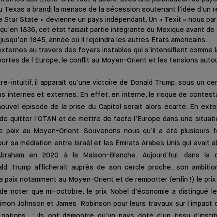
du Texas a brandi la menace de la sécession soutenant l’idée d’un
e Star State » devienne un pays indépendant. Un « Texit » nous par
squ’en 1836, cet état faisait partie intégrante du Mexique avant de
jusqu’en 1845, année où il rejoindra les autres États américains.
xternes au travers des foyers instables qui s’intensifient comme l
portes de l’Europe, le conflit au Moyen-Orient et les tensions auto
-intuitif, il apparaît qu’une victoire de Donald Trump, sous un cer
ns internes et externes. En effet, en interne, le risque de contest
nouvel épisode de la prise du Capitol serait alors écarté. En ext
e quitter l’OTAN et de mettre de facto l’Europe dans une situation 
 de paix au Moyen-Orient. Souvenons nous qu’il a été plusieurs f
ur sa médiation entre Israël et les Émirats Arabes Unis qui avait a
raham en 2020 à la Maison-Blanche. Aujourd’hui, dans la 
d Trump afficherait auprès de son cercle proche, son ambitio
a paix notamment au Moyen-Orient et de remporter (enfin !) le pri
 de noter que mi-octobre, le prix Nobel d’économie a distingué l
mon Johnson et James Robinson pour leurs travaux sur l’impact de
 nations : ils ont démontré qu’un pays doté d’un tissu d’instit