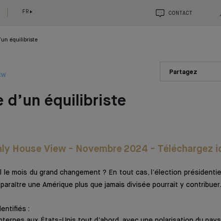
FR
CONTACT
’un équilibriste
Partagez
EW
e d’un équilibriste
ly House View - Novembre 2024 - Téléchargez i
 le mois du grand changement ? En tout cas, l’élection présidentie
paraître une Amérique plus que jamais divisée pourrait y contribuer
entifiés :
nternes aux États-Unis tout d’abord, avec une polarisation du pays 