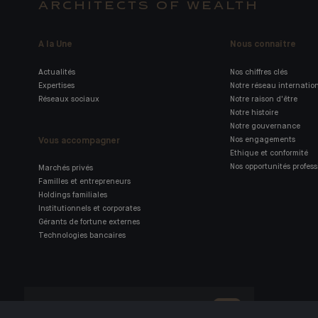
ARCHITECTS OF WEALTH
A la Une
Nous connaître
Actualités
Nos chiffres clés
Expertises
Notre réseau internatio
Réseaux sociaux
Notre raison d'être
Notre histoire
Notre gouvernance
Vous accompagner
Nos engagements
Ethique et conformité
Nos opportunités profess
Marchés privés
Familles et entrepreneurs
Holdings familiales
Institutionnels et corporates
Gérants de fortune externes
Technologies bancaires
Retrouvez notre application
mobile Indosuez