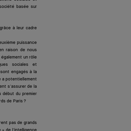
société basée sur
 grâce à leur cadre
deuxième puissance
en raison de nous
s également un rôle
iques sociales et
 sont engagés à la
e a potentiellement
ent s’assurer de la
u début du premier
rds de Paris ?
grent pas de grands
» de l’intelligence