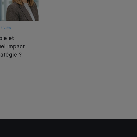
E VIEW
ole et
quel impact
ratégie ?