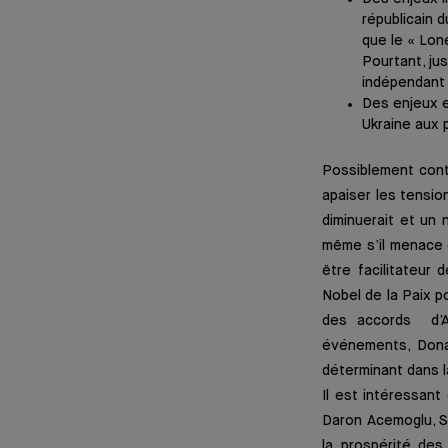
républicain 
que le « Lon
Pourtant, ju
indépendant 
Des enjeux e
Ukraine aux 
Possiblement contre
apaiser les tensio
diminuerait et un 
même s’il menace d
être facilitateur
Nobel de la Paix po
des accords d’Ab
événements, Donal
déterminant dans l
Il est intéressant
Daron Acemoglu, Si
la prospérité des