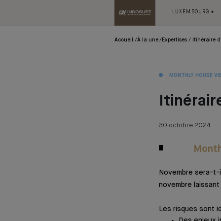
LUXEMBOURG
Accueil
À la une
Expertises
Itinéraire d
MONTHLY HOUSE VI
Itinérair
30 octobre 2024
Month
Novembre sera-t-il
novembre laissant 
Les risques sont id
Des enjeux i