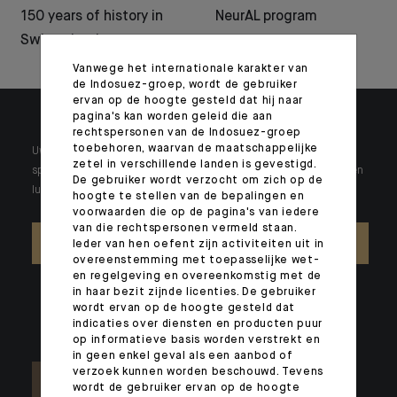
150 years of history in
NeurAL program
Switzerland
Vanwege het internationale karakter van
de Indosuez-groep, wordt de gebruiker
ervan op de hoogte gesteld dat hij naar
pagina's kan worden geleid die aan
rechtspersonen van de Indosuez-groep
toebehoren, waarvan de maatschappelijke
Uw vermogen is uniek en vereist specifieke oplossingen voor
zetel in verschillende landen is gevestigd.
specifieke problemen. Elke dag staan onze experts klaar om u een
De gebruiker wordt verzocht om zich op de
luisterend oor te bieden.
hoogte te stellen van de bepalingen en
voorwaarden die op de pagina's van iedere
van die rechtspersonen vermeld staan.
CONTACT OPNEMEN
Ieder van hen oefent zijn activiteiten uit in
overeenstemming met toepasselijke wet-
en regelgeving en overeenkomstig met de
in haar bezit zijnde licenties. De gebruiker
wordt ervan op de hoogte gesteld dat
indicaties over diensten en producten puur
op informatieve basis worden verstrekt en
in geen enkel geval als een aanbod of
verzoek kunnen worden beschouwd. Tevens
wordt de gebruiker ervan op de hoogte