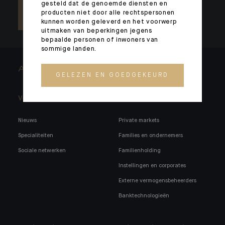
gesteld dat de genoemde diensten en
producten niet door alle rechtspersonen
kunnen worden geleverd en het voorwerp
uitmaken van beperkingen jegens
bepaalde personen of inwoners van
sommige landen.
ARCHITECTS OF WEALTH
GELEZEN EN GOEDGEKEURD
Voorpagina
U begeleiden
Nieuws
Private markets
Specialiteiten
Families en ondernemers
Sociale netwerken
Familienholding
Instellingen en corporates
Externe vermogensbeheerders
Banktechnologieën