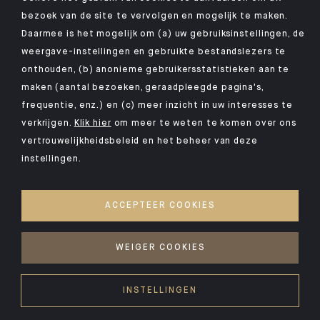
bezoek van de site te vervolgen en mogelijk te maken.
Daarmee is het mogelijk om (a) uw gebruiksinstellingen, de
weergave-instellingen en gebruikte bestandslezers te
WETTELIJKE VERMELDINGEN
onthouden, (b) anonieme gebruikersstatistieken aan te
maken (aantal bezoeken, geraadpleegde pagina's,
PERSOONSGEGEVENS
frequentie, enz.) en (c) meer inzicht in uw interesses te
VEILIGHEID
verkrijgen.
Klik hier
om meer te weten te komen over ons
COOKIEBELEID
vertrouwelijkheidsbeleid en het beheer van deze
instellingen.
PSD2
ONZE KIID'S
ACCEPTEER COOKIES
ACCESSIBILITY: NON-COMPLIANT
ACCESS FOR DEAF AND HEARING-IMPAIRED PEOPLE
WEIGER COOKIES
©2026 CA Indosuez Wealth (Europe)
INSTELLINGEN